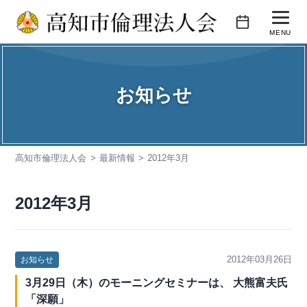
コ
ン
MENU
テ
活動内容
ン
ツ
お知らせ
会報誌
へ
ス
会員企業紹介
キ
高知市倫理法人会
最新情報
2012年3月
入会のご案内
ッ
プ
お問い合わせ
2012年3月
2012年03月26日
お知らせ
3月29日（木）のモーニングセミナーは、 大熊富夫氏
「深願」