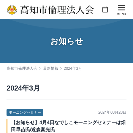
コ
ン
MENU
テ
活動内容
ン
ツ
お知らせ
会報誌
へ
ス
会員企業紹介
キ
高知市倫理法人会
最新情報
2024年3月
入会のご案内
ッ
プ
お問い合わせ
2024年3月
2024年03月28日
モーニングセミナー
【お知らせ】4月4日なでしこモーニングセミナーは畑
田早苗氏/近森富光氏