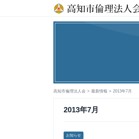
コ
ン
テ
ン
ツ
へ
ス
キ
ッ
プ
高知市倫理法人会
最新情報
2013年7月
2013年7月
お知らせ