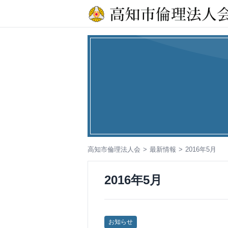
コ
ン
テ
ン
ツ
へ
ス
キ
ッ
プ
高知市倫理法人会
最新情報
2016年5月
2016年5月
お知らせ