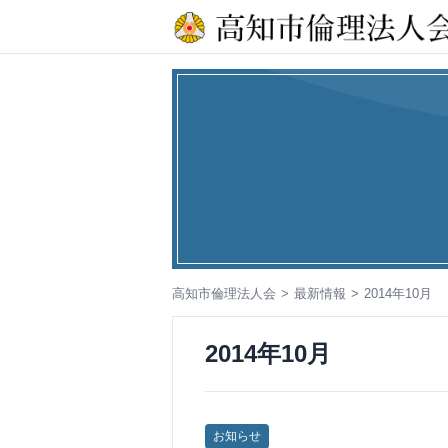
コ
ン
テ
ン
ツ
へ
ス
キ
ッ
プ
高知市倫理法人会
最新情報
2014年10月
2014年10月
お知らせ