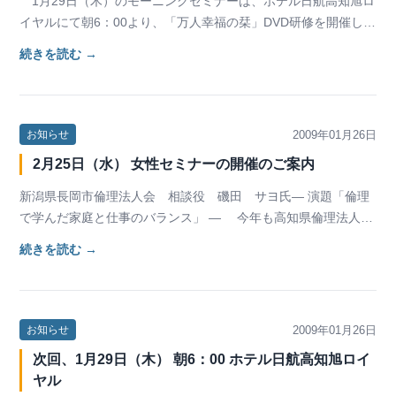
1月29日（木）のモーニングセミナーは、ホテル日航高知旭ロ
イヤルにて朝6：00より、「万人幸福の栞」DVD研修を開催しま
した。（参加者総数14名）。 まず、…
続きを読む →
2009年01月26日
お知らせ
2月25日（水） 女性セミナーの開催のご案内
新潟県長岡市倫理法人会 相談役 磯田 サヨ氏― 演題「倫理
で学んだ家庭と仕事のバランス」 ― 今年も高知県倫理法人会
女性委員会主催で女性セミナーを開催します。…
続きを読む →
2009年01月26日
お知らせ
次回、1月29日（木） 朝6：00 ホテル日航高知旭ロイ
ヤル