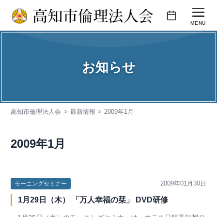
コ
ン
MENU
テ
活動内容
ン
ツ
お知らせ
会報誌
へ
ス
会員企業紹介
キ
高知市倫理法人会
最新情報
2009年1月
入会のご案内
ッ
プ
お問い合わせ
2009年1月
2009年01月30日
モーニングセミナー
1月29日（木） 「万人幸福の栞」 DVD研修