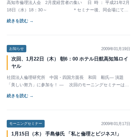
高知市倫理法人会 2月度経営者の集い 日 時 ： 平成21年2月
18日（水）18：30～ ＊セミナー後、同会場にて懇
親会（無料）もござい…
続きを読む →
2009年01月19日
お知らせ
次回、1月22日（木） 朝6：00 ホテル日航高知旭ロイ
ヤル
社団法人倫理研究所 中国・四国方面長 和田 毅氏― 演題
「美しい努力」に参加を！ ― 次回のモーニングセミナーは、
倫理研究所中国四国方面長 和田 毅氏による講…
続きを読む →
2009年01月17日
モーニングセミナー
1月15日（木） 手島修氏 「私と倫理とビジネス!」