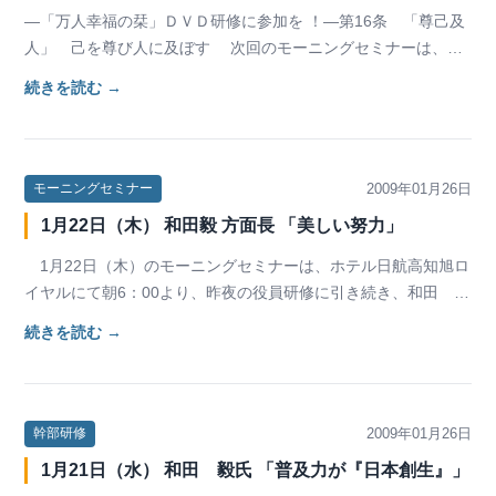
―「万人幸福の栞」ＤＶＤ研修に参加を ！―第16条 「尊己及
人」 己を尊び人に及ぼす 次回のモーニングセミナーは、
「万人幸福の栞」のDVD研修となっております…
続きを読む →
2009年01月26日
モーニングセミナー
1月22日（木） 和田毅 方面長 「美しい努力」
1月22日（木）のモーニングセミナーは、ホテル日航高知旭ロ
イヤルにて朝6：00より、昨夜の役員研修に引き続き、和田 毅
方面長に「美しい努力」というテーマで講和…
続きを読む →
2009年01月26日
幹部研修
1月21日（水） 和田 毅氏 「普及力が『日本創生』」