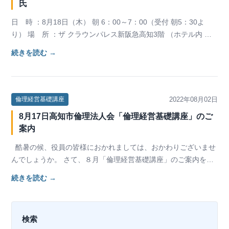
氏
日 時 ：8月18日（木） 朝 6：00～7：00（受付 朝5：30よ
り） 場 所 ：ザ クラウンパレス新阪急高知3階 （ホテル内 駐
車場無料） 講 師 ：(⼀…
続きを読む →
2022年08月02日
倫理経営基礎講座
8月17日高知市倫理法人会「倫理経営基礎講座」のご
案内
酷暑の候、役員の皆様におかれましては、おかわりございませ
んでしょうか。 さて、８月「倫理経営基礎講座」のご案内をい
たします。何かとお忙しいことと存…
続きを読む →
検索