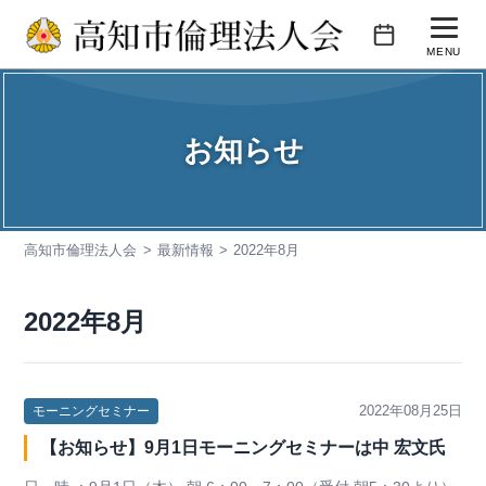
コ
ン
MENU
テ
活動内容
ン
ツ
お知らせ
会報誌
へ
ス
会員企業紹介
キ
高知市倫理法人会
最新情報
2022年8月
入会のご案内
ッ
プ
お問い合わせ
2022年8月
2022年08月25日
モーニングセミナー
【お知らせ】9月1日モーニングセミナーは中 宏文氏