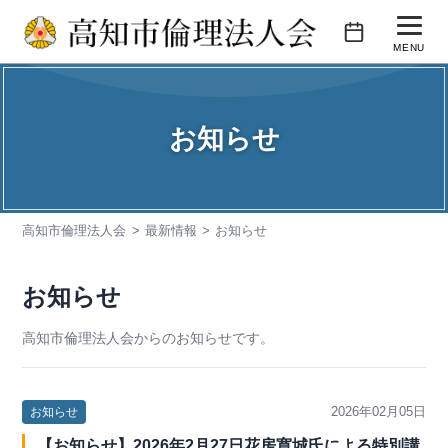
コ
ン
MENU
テ
活動内容
ン
ツ
お知らせ
会報誌
へ
ス
会員企業紹介
キ
高知市倫理法人会
最新情報
お知らせ
入会のご案内
ッ
プ
お問い合わせ
お知らせ
高知市倫理法人会からのお知らせです。
2026年02月05日
お知らせ
【お知らせ】2026年2月27日花房寛城氏による特別講