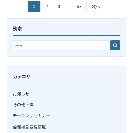
投
1
2
3
…
55
次へ
稿
検索
の
ペ
検
索
ー
ジ
カテゴリ
送
お知らせ
り
その他行事
モーニングセミナー
倫理経営基礎講座