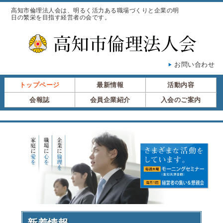
高知市倫理法人会は、明るく活力ある職場づくりと企業の明
日の繁栄を目指す経営者の会です。
お問い合わせ
トップページ
最新情報
活動内容
会報誌
会員企業紹介
入会のご案内
新着情報