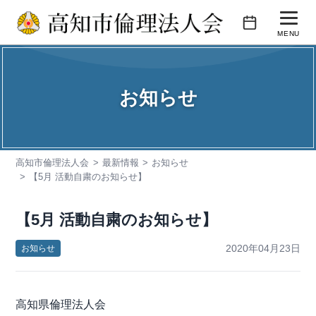
コ
ン
MENU
テ
活動内容
ン
ツ
お知らせ
会報誌
へ
ス
会員企業紹介
キ
高知市倫理法人会
最新情報
お知らせ
入会のご案内
ッ
【5月 活動自粛のお知らせ】
プ
お問い合わせ
【5月 活動自粛のお知らせ】
2020年04月23日
お知らせ
高知県倫理法人会