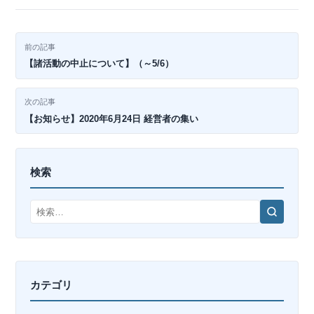
投
前の記事
【諸活動の中止について】（～5/6）
稿
ナ
次の記事
【お知らせ】2020年6月24日 経営者の集い
ビ
ゲ
検索
ー
検
シ
索
ョ
ン
カテゴリ