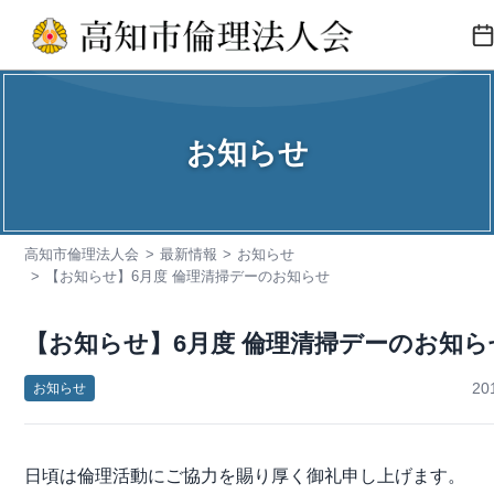
コ
ン
テ
活動内容
ン
ツ
お知らせ
会報誌
へ
ス
会員企業紹介
キ
高知市倫理法人会
最新情報
お知らせ
入会のご案内
ッ
【お知らせ】6月度 倫理清掃デーのお知らせ
プ
お問い合わせ
【お知らせ】6月度 倫理清掃デーのお知ら
20
お知らせ
日頃は倫理活動にご協力を賜り厚く御礼申し上げます。