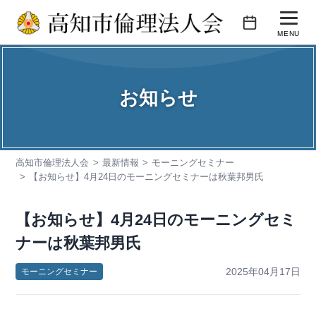
コ
ン
MENU
テ
活動内容
ン
ツ
お知らせ
会報誌
へ
ス
会員企業紹介
キ
高知市倫理法人会
最新情報
モーニングセミナー
入会のご案内
ッ
【お知らせ】4月24日のモーニングセミナーは秋葉邦男氏
プ
お問い合わせ
【お知らせ】4月24日のモーニングセミ
ナーは秋葉邦男氏
2025年04月17日
モーニングセミナー